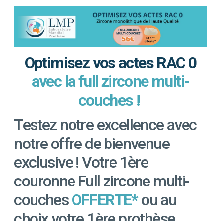
Optimisez vos actes RAC 0
avec la full zircone multi-
couches !
Testez notre excellence avec
notre offre de bienvenue
exclusive ! Votre 1ère
couronne Full zircone multi-
couches
OFFERTE*
ou au
choix votre 1ère prothèse