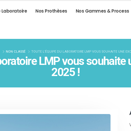
e Laboratoire
Nos Prothèses
Nos Gammes & Process
NON CLASSÉ
TOUTE L’ÉQUIPE DU LABORATOIRE LMP VOUS SOUHAITE UNE EXC
aboratoire LMP vous souhaite 
2025 !