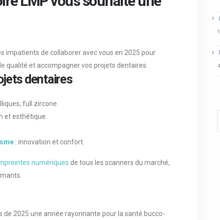
toire LMP vous souhaite une
s impatients de collaborer avec vous en 2025 pour
de qualité et accompagner vos projets dentaires.
4
jets dentaires
iques, full zircone.
n et esthétique.
isme
: innovation et confort.
mpreintes numériques
de tous les scanners du marché,
rmants.
s de 2025 une année rayonnante pour la santé bucco-