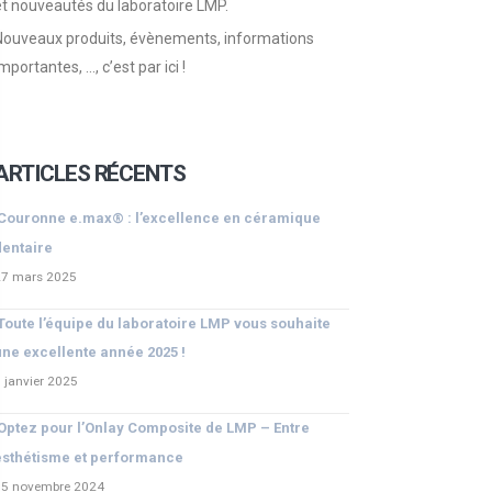
et nouveautés du laboratoire LMP.
Nouveaux produits, évènements, informations
mportantes, …, c’est par ici !
ARTICLES RÉCENTS
Couronne e.max® : l’excellence en céramique
dentaire
27 mars 2025
Toute l’équipe du laboratoire LMP vous souhaite
une excellente année 2025 !
 janvier 2025
Optez pour l’Onlay Composite de LMP – Entre
esthétisme et performance
15 novembre 2024