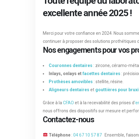
Toute l’équipe du labora
excellente année 2025 !
Merci pour votre confiance en 2024. Nous somme
continuer à proposer des solutions prothétiques 
Nos engagements pour vos pro
Couronnes dentaires
: zircone, céramo-métall
Inlays, onlays et
facettes dentaires
: précisio
Prothèses amovibles
: stellite, résine.
Aligneurs dentaires
et
gouttières pour brux
Grâce à la
CFAO
et à la recevabilité des prises d
'
e
nous offrons des dispositifs sur mesure et perfo
Contactez-nous
Téléphone
:
04 67 10 57 87
Ensemble, faison