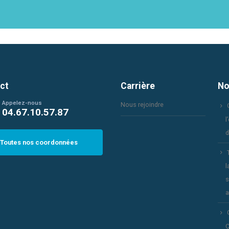
ct
Carrière
No
Appelez-nous
Nous rejoindre
04.67.10.57.87
l
d
Toutes nos coordonnées
l
s
a
C