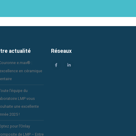
tre actualité
Réseaux
Couronne e.max® :
’excellence en céramique
entaire
Toute l’équipe du
aboratoire LMP vous
ouhaite une excellente
nnée 2025 !
Optez pour l’Onlay
omposite de LMP – Entre