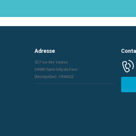
Adresse
Conta
527 rue des Vautes
34980 Saint-Gély-du-Fesc
(Montpellier) - FRANCE