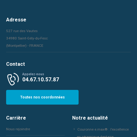
Adresse
527 rue des Vautes
34980 Saint-Gély-du-Fesc
(Montpellier) - FRANCE
Contact
Appelez-nous
04.67.10.57.87
Toutes nos coordonnées
Carrière
Notre actualité
Nous rejoindre
Couronne e.max® : l’excellence
en céramique dentaire